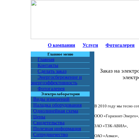
О компании
Услуги
Фотогалерея
Главное меню
Главная
Контакты
Заказ на электр
Сделать заказ
электр
Энергосбережение и
энергоэффективность
Фотогалерея
Электролаборатория
Виды измерений
Наладка оборудования
В 2010 году мы тесно со
Однолинейная схема
ООО «Горизонт-Энерго»
Цены
Свидетельства
ЗАО «ТЗК-АВИА»,
Полезная информация
Сотрудничество
ОАО «Алмаз»,