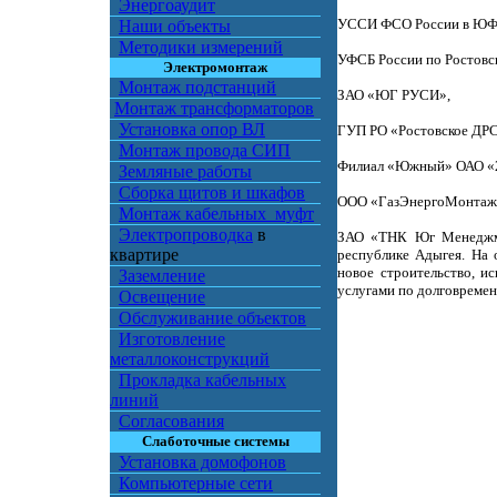
Энергоаудит
УССИ ФСО России в ЮФ
Наши объекты
Методики измерений
УФСБ России по Ростовск
Электромонтаж
Монтаж подстанций
ЗАО «ЮГ РУСИ»,
Монтаж трансформаторов
Установка опор ВЛ
ГУП РО «Ростовское ДР
Монтаж провода СИП
Филиал «Южный» ОАО «
Земляные работы
Сборка щитов и шкафов
ООО «ГазЭнергоМонтаж
Монтаж кабельных муфт
Электропроводка
в
ЗАО «ТНК Юг Менеджмен
квартире
республике Адыгея. На 
новое строительство, и
Заземление
услугами по долговреме
Освещение
Обслуживание объектов
Изготовление
металлоконструкций
Прокладка кабельных
линий
Согласования
Слаботочные системы
Установка домофонов
Компьютерные сети