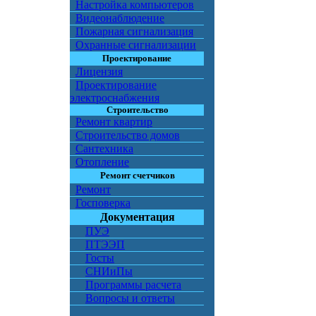
Настройка компьютеров
Видеонаблюдение
Пожарная сигнализация
Охранные сигнализации
Проектирование
Лицензия
Проектирование
электроснабжения
Строительство
Ремонт квартир
Строительство домов
Сантехника
Отопление
Ремонт счетчиков
Ремонт
Госповерка
Документация
ПУЭ
ПТЭЭП
Госты
СНИиПы
Программы расчета
Вопросы и ответы