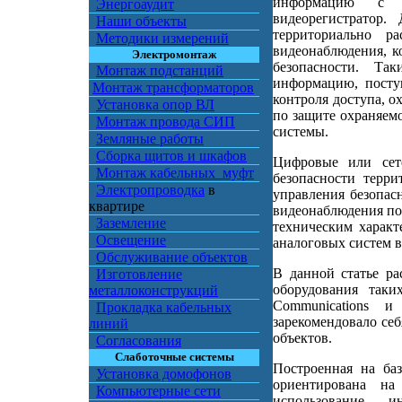
информацию с в
Энергоаудит
видеорегистратор.
Наши объекты
территориально р
Методики измерений
видеонаблюдения, к
Электромонтаж
безопасности. Та
Монтаж подстанций
информацию, посту
Монтаж трансформаторов
контроля доступа, 
Установка опор ВЛ
по защите охраняем
Монтаж провода СИП
системы.
Земляные работы
Сборка щитов и шкафов
Цифровые или сет
Монтаж кабельных муфт
безопасности терри
Электропроводка
в
управления безопас
квартире
видеонаблюдения по
Заземление
техническим характ
Освещение
аналоговых систем 
Обслуживание объектов
В данной статье ра
Изготовление
оборудования таки
металлоконструкций
Communications
Прокладка кабельных
зарекомендовало се
линий
объектов
.
Согласования
Слаботочные системы
Построенная на ба
Установка домофонов
ориентирована н
Компьютерные сети
использование и