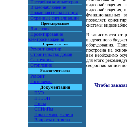
Настройка компьютеров
видеонаблюдения т
Видеонаблюдение
видеонаблюдения, в
Пожарная сигнализация
функциональных в
Охранные сигнализации
позволяет, ориенти
Проектирование
системы видеонаблю
Лицензия
Проектирование
В зависимости от р
электроснабжения
выделенного бюджет
Строительство
оборудования. Нап
Ремонт квартир
построена на основ
Строительство домов
вам необходимо осу
Сантехника
для этого рекоменду
Отопление
скоростью записи до 
Ремонт счетчиков
Ремонт
Госповерка
Чтобы заказа
Документация
ПУЭ
ПТЭЭП
Госты
СНИиПы
Программы расчета
Вопросы и ответы