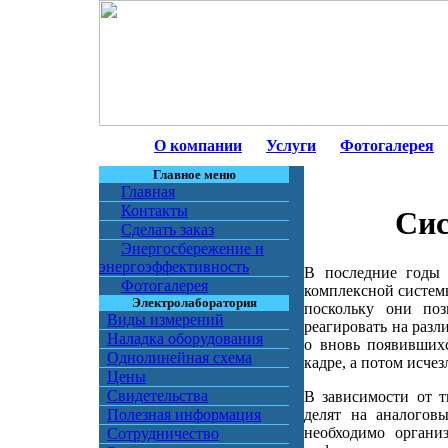
О компании
Услуги
Фотогалерея
Главное меню
Главная
Контакты
Сис
Сделать заказ
Энергосбережение и
энергоэффективность
В последние годы 
Фотогалерея
комплексной системы 
Электролаборатория
поскольку они поз
Виды измерений
реагировать на раз
Наладка оборудования
о вновь появившихс
Однолинейная схема
кадре, а потом исчез
Цены
Свидетельства
В зависимости от т
делят на аналогов
Полезная информация
необходимо органи
Сотрудничество